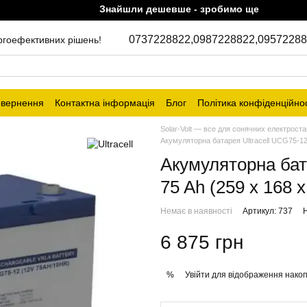
Знайшли дешевше - зробимо ще дешевше!
0737228822,
0987228822,
09572288
ергоефективних рішень!
овернення
Контактна інформація
Блог
Політика конфіденційнос
Solar-Volt — все для сонячних електроста
Акумуляторна батарея Ultracell UCG75-12 
Акумуляторна бат
75 Ah (259 x 168 
Немає в наявності
Артикул: 737
Н
6 875 грн
Увійти
для відображення накоп
%