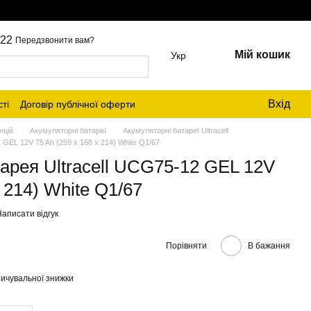
22
Передзвонити вам?
Мій кошик
Укр
Вхід
ті
Договір публічної оферти
нцій
Акумуляторні батареї
Акумуляторні батареї Ultracell
GEL 12V 75 Ah (259 x 168 x 214) White Q1/67
арея Ultracell UCG75-12 GEL 12V
x 214) White Q1/67
аписати відгук
Порівняти
В бажання
ичувальної знижки