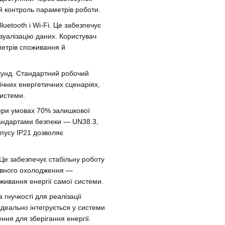
ий контроль параметрів роботи.
uetooth і Wi-Fi. Це забезпечує
ізуалізацію даних. Користувач
метрів споживання й
екунд. Стандартний робочий
ічних енергетичних сценаріях,
системи.
при умовах 70% залишкової
тандартами безпеки — UN38.3,
пусу IP21 дозволяє
Це забезпечує стабільну роботу
тивного охолодження —
ивання енергії самої системи.
гнучкості для реалізації
ідеально інтегрується у системи
ння для зберігання енергії.