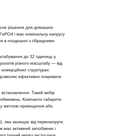
асне рішення для домашніх
LiFePO4 і має номінальну напругу
я в поєднанні з гібридними
штабування до 32 одиниць у
роєктів різного масштабу — від
 комерційних структурах.
 дозволяє ефективно покривати
е встановлення. Такий вибір
 обмежень. Компактні габарити
 у житлові приміщення або
, яка захищає від перенапруги,
ж має активний запобіжник і
доступний через застосунок