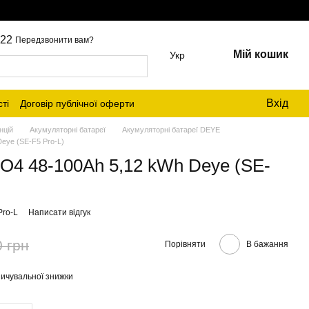
22
Передзвонити вам?
Мій кошик
Укр
Вхід
ті
Договір публічної оферти
нцій
Акумуляторні батареї
Акумуляторні батареї DEYE
eye (SE-F5 Pro-L)
O4 48-100Ah 5,12 kWh Deye (SE-
Pro-L
Написати відгук
0 грн
Порівняти
В бажання
ичувальної знижки