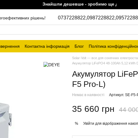
Знайшли дешевше - зробимо ще дешевше!
0737228822,
0987228822,
09572288
ергоефективних рішень!
овернення
Контактна інформація
Блог
Політика конфіденційнос
Solar-Volt — все для сонячних електроста
Акумулятор LiFePO4 48-100Ah 5,12 kWh D
Акумулятор LiFeP
F5 Pro-L)
Немає в наявності
Артикул: SE-F5-
35 660 грн
44 00
Увійти
для відображення накоп
%