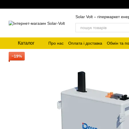
Перейти до основного контенту
Solar Volt – гіпермаркет ен
Каталог
Про нас
Оплата і доставка
Обмін та п
−19%