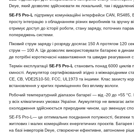
Deye, який дозволяє здійснювати як локальний, так і віддален
SE-F5 Pro-L
підтримує комунікаційні інтерфейси CAN, RS485, Bl
просту інтеграцію з обладнанням різних виробників та зручну в
отримує доступ до історії роботи, стану заряду, поточних пара
попереджень системи.
Піковий струм заряду і розряду досягає 150 А протягом 120 с
струм — 100 А. Це дозволяє використовувати батарею в динам
де потрібні короткочасні навантаження та швидке реагування 
Термін експлуатації
SE-F5 Pro-L
становить понад 6000 циклів 
ємності. Акумулятор сертифікований згідно з міжнародними с
CE, CB, VDE2510-50, FCC, UL1973 та іншими. Клас захисту кор
встановлення у критих приміщеннях без впливу вологи.
Робочий температурний діапазон батареї — від -20 до +55 °C. 
у всіх кліматичних умовах України. Акумулятор не вимагає ак
охолодження здійснюється природним чином, що зменшує спож
SE-F5 Pro-L— це оптимальне поєднання потужності, безпеки та 
житлових і малих комерційних енергетичних проєктів. Батарея 
на базі інверторів Deye, створюючи ефективне, автономне ріше