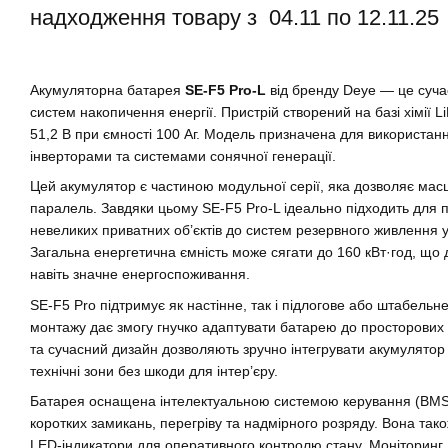
надходження товару з 04.11 по 12.11.25
Акумуляторна батарея
SE-F5 Pro-L
від бренду Deye — це суч
систем накопичення енергії. Пристрій створений на базі хімії 
51,2 В при ємності 100 Аг. Модель призначена для використанн
інверторами та системами сонячної генерації.
Цей акумулятор є частиною модульної серії, яка дозволяє мас
паралель. Завдяки цьому SE-F5 Pro-L ідеально підходить для п
невеликих приватних об’єктів до систем резервного живлення у
Загальна енергетична ємність може сягати до 160 кВт·год, що
навіть значне енергоспоживання.
SE-F5 Pro підтримує як настінне, так і підлогове або штабельн
монтажу дає змогу гнучко адаптувати батарею до просторових
та сучасний дизайн дозволяють зручно інтегрувати акумулятор
технічні зони без шкоди для інтер’єру.
Батарея оснащена інтелектуальною системою керування (BMS)
коротких замикань, перегріву та надмірного розряду. Вона тако
LED-індикатори для оперативного контролю стану. Моніторинг 